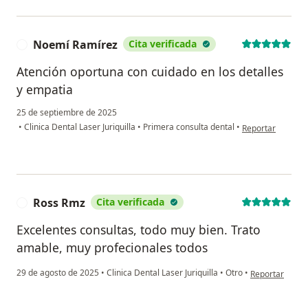
Noemí Ramírez
Cita verificada
N
Atención oportuna con cuidado en los detalles
y empatia
25 de septiembre de 2025
en opinión del u
•
Clinica Dental Laser Juriquilla
•
Primera consulta dental
•
Reportar
Ross Rmz
Cita verificada
R
Excelentes consultas, todo muy bien. Trato
amable, muy profecionales todos
en opinión del
29 de agosto de 2025
•
Clinica Dental Laser Juriquilla
•
Otro
•
Reportar