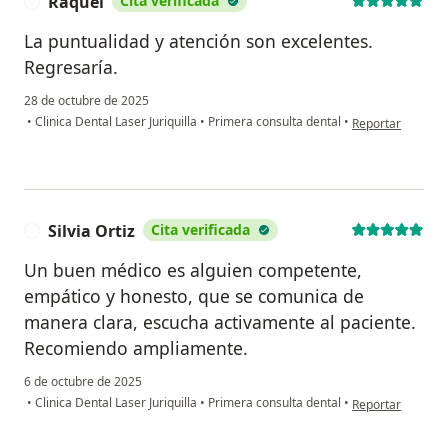
Raquel
Cita verificada
R
La puntualidad y atención son excelentes.
Regresaría.
28 de octubre de 2025
en opinión del us
•
Clinica Dental Laser Juriquilla
•
Primera consulta dental
•
Reportar
Silvia Ortiz
Cita verificada
S
Un buen médico es alguien competente,
empático y honesto, que se comunica de
manera clara, escucha activamente al paciente.
Recomiendo ampliamente.
6 de octubre de 2025
en opinión del usu
•
Clinica Dental Laser Juriquilla
•
Primera consulta dental
•
Reportar