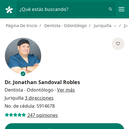
Men
¿Qué estás buscando?
Página De Inicio
Dentista - Odontólogo
Juriquilla
Jo
Cambiar
Dr.
Jonathan Sandoval Robles
sobre las especializacion
Dentista - Odontólogo
·
Ver más
Juriquilla
3 direcciones
No. de cédula: 5914678
247 opiniones