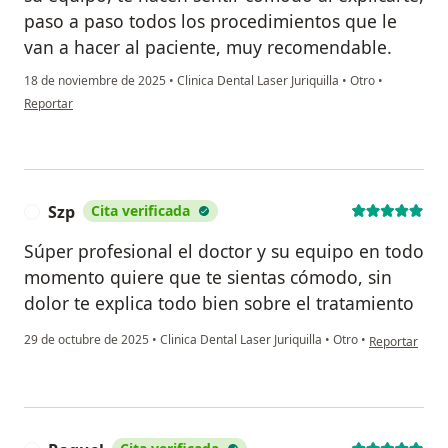
paso a paso todos los procedimientos que le
van a hacer al paciente, muy recomendable.
18 de noviembre de 2025
•
Clinica Dental Laser Juriquilla
•
Otro
•
en opinión del usuario Jorge fraustro
Reportar
Szp
Cita verificada
S
Súper profesional el doctor y su equipo en todo
momento quiere que te sientas cómodo, sin
dolor te explica todo bien sobre el tratamiento
en opinión del
29 de octubre de 2025
•
Clinica Dental Laser Juriquilla
•
Otro
•
Reportar