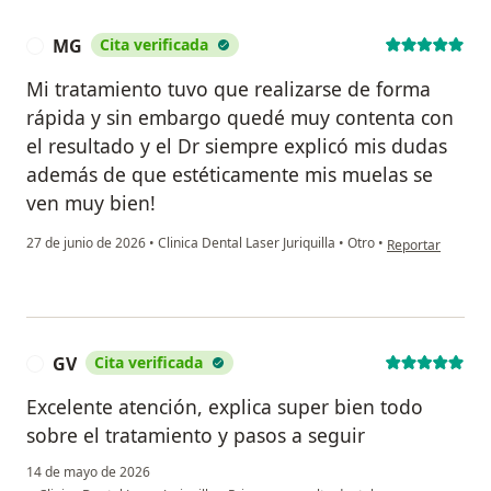
MG
Cita verificada
M
Mi tratamiento tuvo que realizarse de forma
rápida y sin embargo quedé muy contenta con
el resultado y el Dr siempre explicó mis dudas
además de que estéticamente mis muelas se
ven muy bien!
en opinión del u
27 de junio de 2026
•
Clinica Dental Laser Juriquilla
•
Otro
•
Reportar
GV
Cita verificada
G
Excelente atención, explica super bien todo
sobre el tratamiento y pasos a seguir
14 de mayo de 2026
en opinión del us