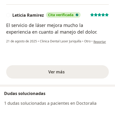
Leticia Ramirez
Cita verificada
L
El servicio de láser mejora mucho la
experiencia en cuanto al manejo del dolor.
en opinión del 
21 de agosto de 2025
•
Clinica Dental Laser Juriquilla
•
Otro
•
Reportar
Ver más
opiniones anteriores
Dudas solucionadas
1 dudas solucionadas a pacientes en Doctoralia