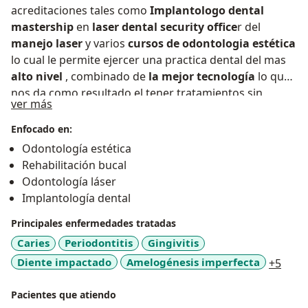
acreditaciones tales como
Implantologo dental
mastership
en
laser dental security office
r del
manejo laser
y varios
cursos de odontologia
estética
lo cual le permite ejercer una practica dental del mas
alto nivel
, combinado de
la mejor tecnología
lo que
nos da como resultado el tener tratamientos sin
Sobre mí
ver más
necesidad de colocar anestesia , sin dolor y sin el
taladro dental
Enfocado en:
Odontología estética
Rehabilitación bucal
Odontología láser
Implantología dental
Principales enfermedades tratadas
Caries
Periodontitis
Gingivitis
a11y
Diente impactado
Amelogénesis imperfecta
+5
Pacientes que atiendo