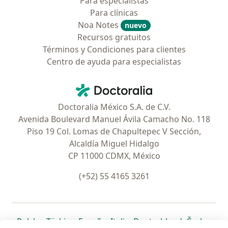
Para especialistas
Para clínicas
Noa Notes
nuevo
Recursos gratuitos
Términos y Condiciones para clientes
Centro de ayuda para especialistas
Contacto
Doctoralia - Página de inicio
Doctoralia México S.A. de C.V.
Avenida Boulevard Manuel Ávila Camacho No. 118
Piso 19 Col. Lomas de Chapultepec V Sección,
Alcaldía Miguel Hidalgo
CP 11000 CDMX, México
(+52) 55 4165 3261
se abre en una nueva pestaña
se abre en una nueva pestaña
se abre en una nueva pestaña
se abre en una nueva pes
se abre en 
se a
Polska
,
Türkiye
,
España
,
Italia
,
Deutschland
,
Česko
,