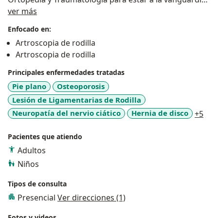
Sobre mí
en los tratamientos de mi especialidad aunado a la
ver más
experiencia que dan los años.
Enfocado en:
Con subespecialidad en artroscopía de rodilla para
Artroscopia de rodilla
cirugía minima invasiva.
Artroscopia de rodilla
Principales enfermedades tratadas
Pie plano
Osteoporosis
Lesión de Ligamentarias de Rodilla
a11
Neuropatía del nervio ciático
Hernia de disco
+5
Pacientes que atiendo
Adultos
Niños
Tipos de consulta
Presencial
Ver direcciones (1)
Fotos y videos