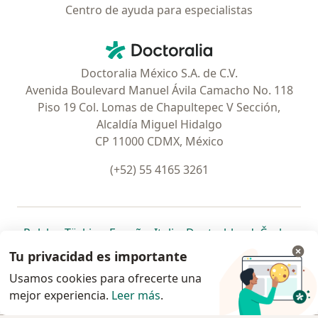
Centro de ayuda para especialistas
Contacto
Doctoralia - Página de inicio
Doctoralia México S.A. de C.V.
Avenida Boulevard Manuel Ávila Camacho No. 118
Piso 19 Col. Lomas de Chapultepec V Sección,
Alcaldía Miguel Hidalgo
CP 11000 CDMX, México
(+52) 55 4165 3261
se abre en una nueva pestaña
se abre en una nueva pestaña
se abre en una nueva pestaña
se abre en una nueva pes
se abre en 
se a
Polska
,
Türkiye
,
España
,
Italia
,
Deutschland
,
Česko
,
se abre en una nueva pestaña
se abre en una nueva pestaña
se abre en una nueva pestaña
se abre en una nueva p
se abre en 
se abr
Portugal
,
México
,
Chile
,
Brasil
,
Argentina
,
Perú
,
Tu privacidad es importante
se abre en una nueva pe
Colombia
Usamos cookies para ofrecerte una
mejor experiencia.
www.doctoralia.com.mx © 2026 - Encuentra tu
Leer más
.
especialista y pide cita