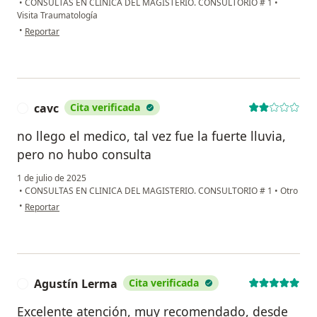
•
CONSULTAS EN CLINICA DEL MAGISTERIO. CONSULTORIO # 1
•
Visita Traumatología
en opinión del usuario Idalia Garza
•
Reportar
cavc
Cita verificada
C
no llego el medico, tal vez fue la fuerte lluvia,
pero no hubo consulta
1 de julio de 2025
•
CONSULTAS EN CLINICA DEL MAGISTERIO. CONSULTORIO # 1
•
Otro
en opinión del usuario cavc
•
Reportar
Agustín Lerma
Cita verificada
A
Excelente atención, muy recomendado, desde