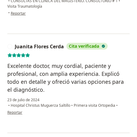
•
CONSULTAS EN CLINICA DEL MAGISTERIO. CONSULTORIO # 1
•
Visita Traumatología
en opinión del usuario Ehg
•
Reportar
Juanita Flores Cerda
Cita verificada
J
Excelente doctor, muy cordial, paciente y
profesional, con amplia experiencia. Explicó
todo en detalle y ofreció varias opciones para
el diagnóstico.
23 de julio de 2024
•
Hospital Christus Muguerza Saltillo
•
Primera visita Ortopedia
•
en opinión del usuario Juanita Flores Cerda
Reportar