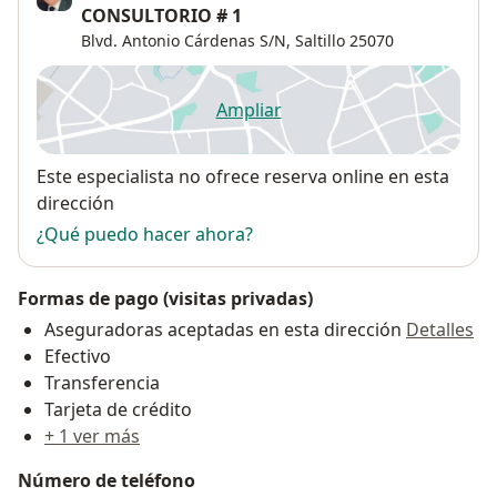
CONSULTORIO # 1
Blvd. Antonio Cárdenas S/N,
Saltillo
25070
Ampliar
se abre en una nueva pestañ
Disponibilidad
Este especialista no ofrece reserva online en esta
dirección
¿Qué puedo hacer ahora?
Formas de pago (visitas privadas)
Aseguradoras aceptadas en esta dirección
Detalles
Efectivo
Transferencia
Tarjeta de crédito
+ 1 ver más
Número de teléfono