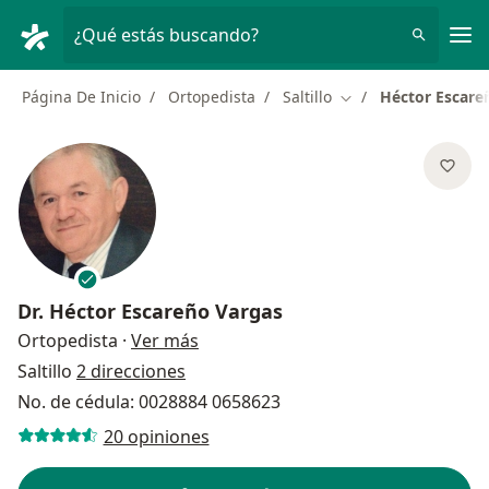
Men
¿Qué estás buscando?
Página De Inicio
Ortopedista
Saltillo
Héctor Escare
Cambiar de ciudad
Dr.
Héctor Escareño Vargas
sobre las especializaciones
Ortopedista
·
Ver más
Saltillo
2 direcciones
No. de cédula: 0028884 0658623
20 opiniones