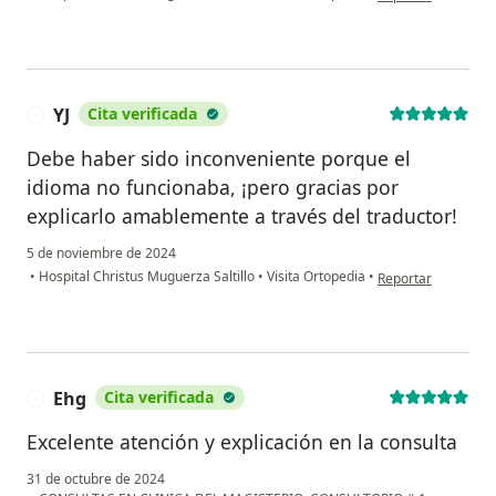
YJ
Cita verificada
Y
Debe haber sido inconveniente porque el
idioma no funcionaba, ¡pero gracias por
explicarlo amablemente a través del traductor!
5 de noviembre de 2024
en opinión del usua
•
Hospital Christus Muguerza Saltillo
•
Visita Ortopedia
•
Reportar
Ehg
Cita verificada
E
Excelente atención y explicación en la consulta
31 de octubre de 2024