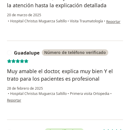
la atención hasta la explicación detallada
20 de marzo de 2025
en opinión del
•
Hospital Christus Muguerza Saltillo
•
Visita Traumatología
•
Reportar
Guadalupe
Número de teléfono verificado
G
Muy amable el doctor, explica muy bien Y el
trato para los pacientes es profesional
28 de febrero de 2025
•
Hospital Christus Muguerza Saltillo
•
Primera visita Ortopedia
•
en opinión del usuario Guadalupe
Reportar