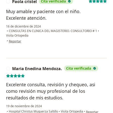
Paola cristel
Cita verificada
P
Muy amable y paciente con el niño.
Excelente atención.
16 de diciembre de 2024
•
CONSULTAS EN CLINICA DEL MAGISTERIO. CONSULTORIO # 1
•
Visita Ortopedia
en opinión del usuario Paola cristel
•
Reportar
Maria Enedina Mendoza.
Cita verificada
M
Excelente consulta, revisión y chequeo, asi
como revisión muy profesional de los
resultados de mis estudios.
19 de noviembre de 2024
en opinión del usu
•
Hospital Christus Muguerza Saltillo
•
Visita Ortopedia
•
Reportar