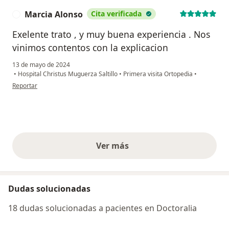
Marcia Alonso
Cita verificada
M
Exelente trato , y muy buena experiencia . Nos
vinimos contentos con la explicacion
13 de mayo de 2024
•
Hospital Christus Muguerza Saltillo
•
Primera visita Ortopedia
•
en opinión del usuario Marcia Alonso
Reportar
Ver más
opiniones anteriores
Dudas solucionadas
18 dudas solucionadas a pacientes en Doctoralia