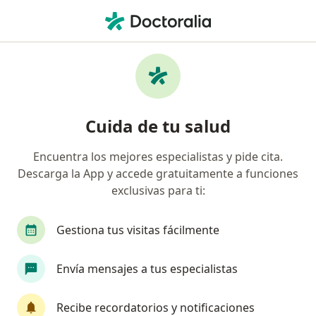
Men
Trastornos Del Sueño • Querétaro, Querétaro
Filtros
• 1
Seguro
Mapa
Especialistas en Trastornos del sueño en
Cuida de tu salud
Querétaro
Encuentra los mejores especialistas y pide cita.
Descarga la App y accede gratuitamente a funciones
¿Qué especialidad estás buscando?
exclusivas para ti:
Psicólogo
Psiquiatra
Médico general
Gestiona tus visitas fácilmente
Envía mensajes a tus especialistas
Recibe recordatorios y notificaciones