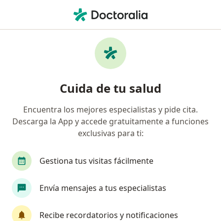
Men
Sobrepeso • Zinacantepec, México
Filtros
• 1
Seguro
Mapa
Especialistas en Sobrepeso en Zinacantepec
Cuida de tu salud
Encuentra los mejores especialistas y pide cita.
¿Qué especialidad estás buscando?
Descarga la App y accede gratuitamente a funciones
Médico general
Ginecólogo
Internista
exclusivas para ti:
Gestiona tus visitas fácilmente
Envía mensajes a tus especialistas
Recibe recordatorios y notificaciones