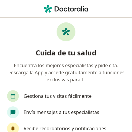
Men
Síndrome De Pinzamiento Del Hombro • Querétaro, Querétaro
Filtros
• 1
Seguro
Mapa
Especialistas en Síndrome de pinzamiento
Cuida de tu salud
del hombro en Querétaro
Encuentra los mejores especialistas y pide cita.
Descarga la App y accede gratuitamente a funciones
¿Qué especialidad estás buscando?
exclusivas para ti:
Fisioterapeuta
Ortopedista
Traumatólog
Gestiona tus visitas fácilmente
Envía mensajes a tus especialistas
Recibe recordatorios y notificaciones