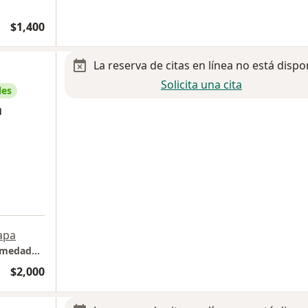
$1,400
La reserva de citas en línea no está dispo
Solicita una cita
les
n
apa
Consultorio Narvarte "Atención de las Enfermedades Neuropsiquiatrías con Enfoque Médico y Psicológico"
$2,000