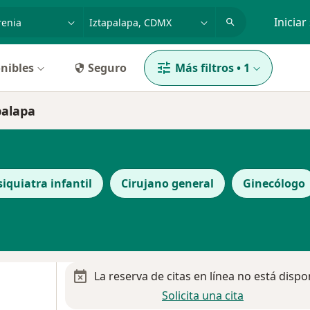
dad, enfermedad o nombre
p. ej. Guadalajara
Iniciar
nibles
Seguro
Más filtros
•
1
palapa
siquiatra infantil
Cirujano general
Ginecólogo
La reserva de citas en línea no está dispo
Solicita una cita