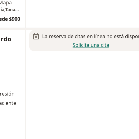
Mapa
Rancho Vista Hermosa, Coyoacán- Pisiquiatría,Tanatología y psicoterapia.
sde $900
La reserva de citas en línea no está dispo
ardo
Solicita una cita
resión
aciente