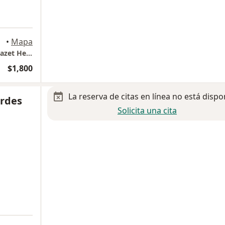
xico
•
Mapa
Psiquiatria y psiquiatria legal Dr. Juan Luis Bazet Hernadez
$1,800
La reserva de citas en línea no está dispo
urdes
Solicita una cita