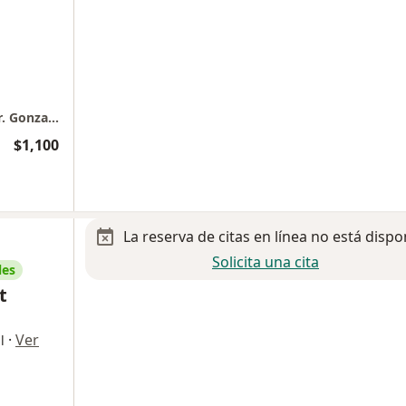
Consultorio de psiquiatria y psicoterapia/ Dr. Gonzalez Galvez
$1,100
La reserva de citas en línea no está dispo
Solicita una cita
les
t
·
Ver
l