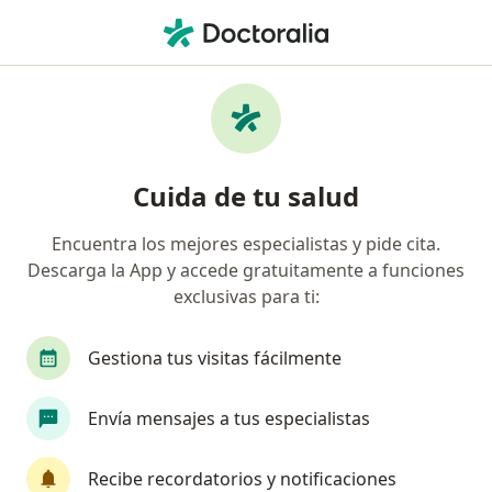
Men
Esquizofrenia • Gustavo A Madero, CDMX
Filtros
• 1
Seguro
Mapa
Especialistas en Esquizofrenia en Gustavo A
Cuida de tu salud
Madero
Encuentra los mejores especialistas y pide cita.
Descarga la App y accede gratuitamente a funciones
¿Qué especialidad estás buscando?
exclusivas para ti:
Psiquiatra
Médico general
Endoscopista
Gestiona tus visitas fácilmente
Envía mensajes a tus especialistas
Recibe recordatorios y notificaciones