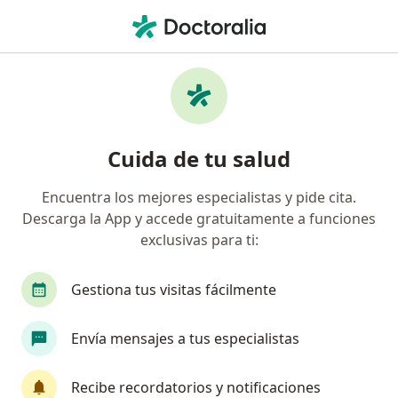
Men
Esguince • Monterrey, Nuevo Léon
Filtros
• 1
Seguro
Mapa
Especialistas en Esguince en Monterrey
Cuida de tu salud
Encuentra los mejores especialistas y pide cita.
¿Qué especialidad estás buscando?
Descarga la App y accede gratuitamente a funciones
Traumatólogo
Ortopedista
Especialista e
exclusivas para ti:
Gestiona tus visitas fácilmente
Envía mensajes a tus especialistas
Recibe recordatorios y notificaciones