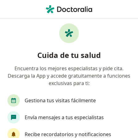
Men
Contractura Cervical • Coyoacán, CDMX
Filtros
• 1
Seguro
Mapa
Especialistas en Contractura cervical en
Cuida de tu salud
Coyoacán
Encuentra los mejores especialistas y pide cita.
Descarga la App y accede gratuitamente a funciones
¿Qué especialidad estás buscando?
exclusivas para ti:
Fisioterapeuta
Ortopedista
Traumatólog
Gestiona tus visitas fácilmente
Envía mensajes a tus especialistas
Recibe recordatorios y notificaciones