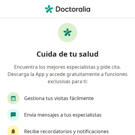
Men
Colecistitis Crónica • Iztacalco, CDMX
Filtros
• 1
Seguro
Mapa
Especialistas en Colecistitis crónica en
Cuida de tu salud
Iztacalco
Encuentra los mejores especialistas y pide cita.
Descarga la App y accede gratuitamente a funciones
¿Qué especialidad estás buscando?
exclusivas para ti:
Cirujano general
Médico general
Cirujan
Gestiona tus visitas fácilmente
Envía mensajes a tus especialistas
Recibe recordatorios y notificaciones