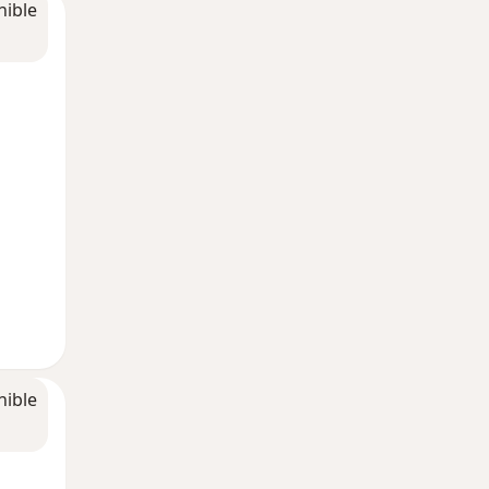
nible
nible