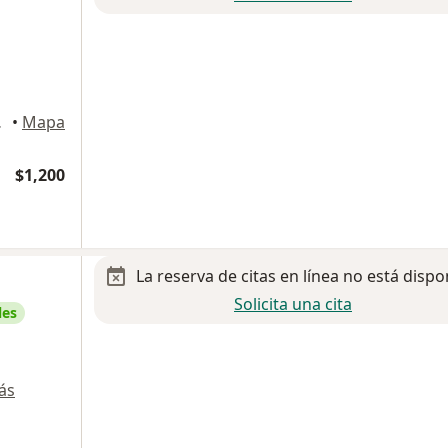
 México
•
Mapa
$1,200
La reserva de citas en línea no está dispo
Solicita una cita
les
ás