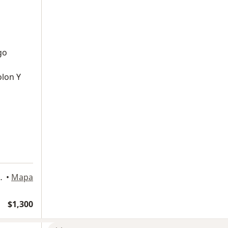
go
olon Y
LE DE MERIDA, Cuauhtémoc
•
Mapa
$1,300