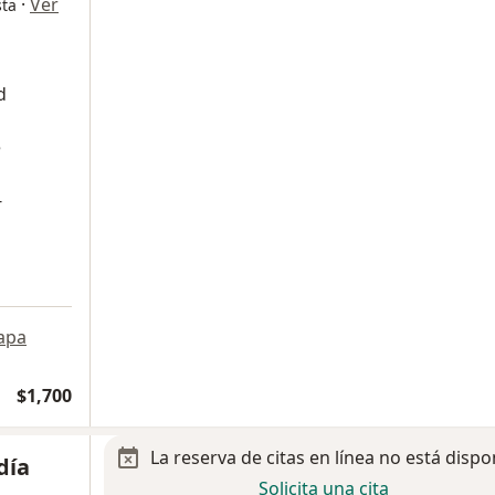
·
Ver
sta
d
e
-
apa
$1,700
La reserva de citas en línea no está dispo
día
Solicita una cita