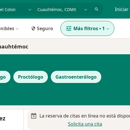
dad, enfermedad o nombre
p. ej. Guadalajara
Iniciar
nibles
Seguro
Más filtros
•
1
 Cuauhtémoc
ogo
Proctólogo
Gastroenterólogo
La reserva de citas en línea no está dispo
ez
Solicita una cita