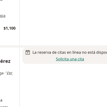
apa
$1,100
La reserva de citas en línea no está dispo
Solicita una cita
Pérez
·
Ver
oga
da