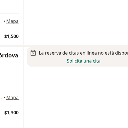
xico
•
Mapa
$1,500
La reserva de citas en línea no está dispo
Córdova
Solicita una cita
ol. Roma Sur., Ciudad de México
•
Mapa
$1,300