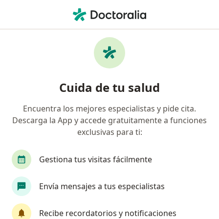
Men
Cáncer Del Colon • Coyoacán, CDMX
Filtros
• 1
Seguro
Mapa
Especialistas en Cáncer del colon en
Cuida de tu salud
Coyoacán
Encuentra los mejores especialistas y pide cita.
Descarga la App y accede gratuitamente a funciones
¿Qué especialidad estás buscando?
exclusivas para ti:
Cirujano general
Cirujano oncólogo
Oncó
Gestiona tus visitas fácilmente
Envía mensajes a tus especialistas
Recibe recordatorios y notificaciones