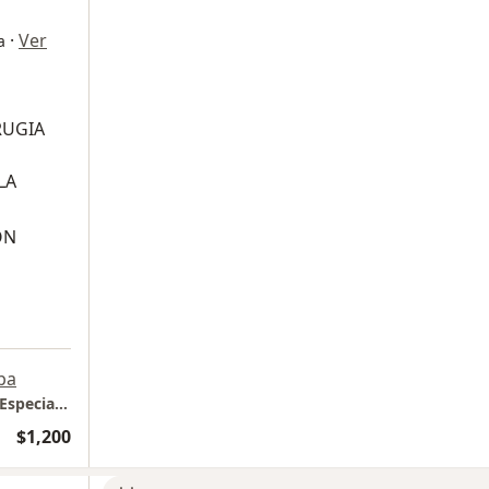
·
Ver
a
RUGIA
LA
ON
pa
Centro Medico Toluca - Edificio de Servicios Especializados
$1,200