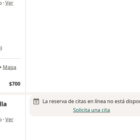
·
Ver
o
3
•
Mapa
$700
La reserva de citas en línea no está dispo
lla
Solicita una cita
·
Ver
o