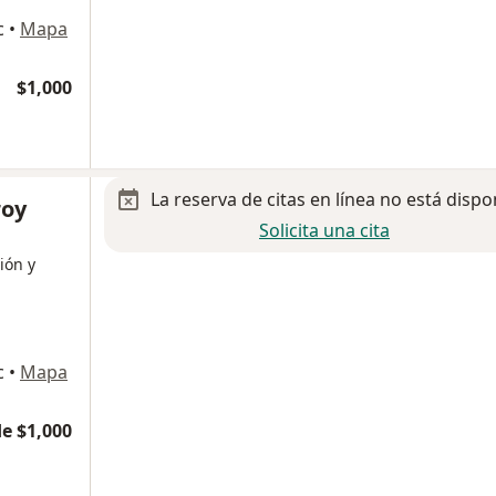
c
•
Mapa
$1,000
La reserva de citas en línea no está dispo
roy
Solicita una cita
ión y
c
•
Mapa
e $1,000