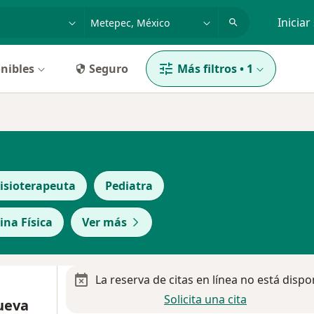
dad, enfermedad o nombre
p. ej. Guadalajara
Iniciar
nibles
Seguro
Más filtros
•
1
isioterapeuta
Pediatra
ina Física
Ver más
La reserva de citas en línea no está dispo
Solicita una cita
nueva