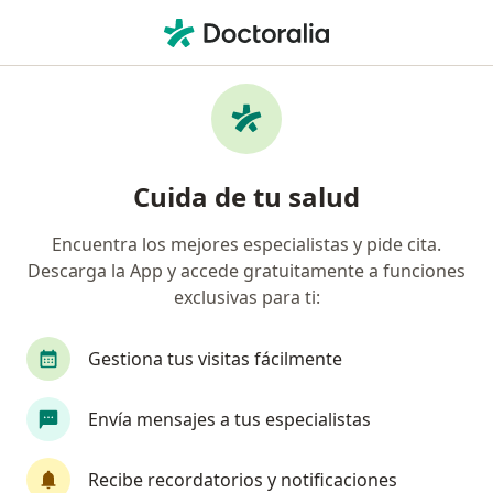
Men
Lesión De Ligamentarias De Rodilla • Metepec, México
Filtros
• 1
Seguro
Mapa
Especialistas en Lesión de Ligamentarias de
Cuida de tu salud
Rodilla en Metepec
Encuentra los mejores especialistas y pide cita.
Descarga la App y accede gratuitamente a funciones
¿Qué especialidad estás buscando?
exclusivas para ti:
Ortopedista
Traumatólogo
Fisioterapeut
Gestiona tus visitas fácilmente
Envía mensajes a tus especialistas
Recibe recordatorios y notificaciones