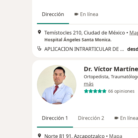
Dirección
En línea
Temístocles 210, Ciudad de México
•
Ma
Hospital Ángeles Santa Monica.
APLICACION INTRARTICULAR DE PLASMA RICO EN PLAQUETAS
desd
Dr. Víctor Martín
Ortopedista, Traumatólog
más
66 opiniones
Dirección 1
Dirección 2
En líne
Norte 81 91, Azcapotzalco
•
Mapa