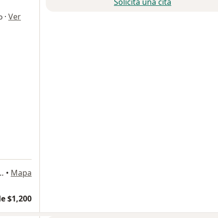
Solicita una cita
·
Ver
o
, Polanco II Seccion, Miguel Hidalgo
•
Mapa
e $1,200