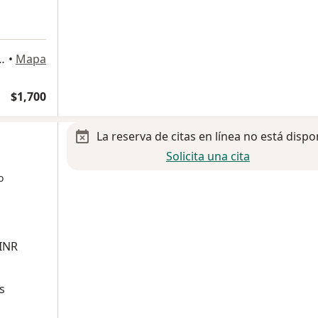
ti 29 consultorio 213, Ciudad de México
•
Mapa
$1,700
La reserva de citas en línea no está dispo
Solicita una cita
o
 INR
s