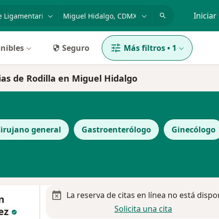
dad, enfermedad o nombre
p. ej. Guadalajara
Iniciar
nibles
Seguro
Más filtros
•
1
ias de Rodilla en Miguel Hidalgo
irujano general
Gastroenterólogo
Ginecólogo
La reserva de citas en línea no está dispo
n
Solicita una cita
ez