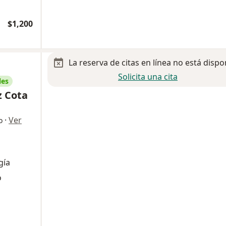
$1,200
La reserva de citas en línea no está dispo
Solicita una cita
les
z Cota
·
Ver
o
gía
o