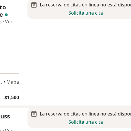
La reserva de citas en línea no está dispo
to
Solicita una cita
te
·
Ver
o
Polanco, Miguel Hidalgo
•
Mapa
$1,500
La reserva de citas en línea no está dispo
auss
Solicita una cita
·
Ver
o