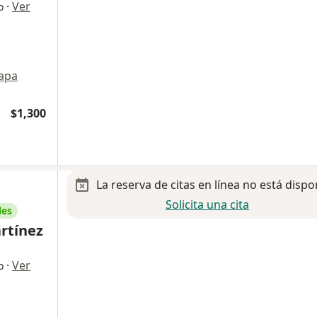
·
Ver
o
apa
$1,300
La reserva de citas en línea no está dispo
Solicita una cita
les
rtínez
·
Ver
o