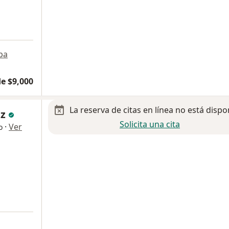
pa
e $9,000
La reserva de citas en línea no está dispo
ez
Solicita una cita
·
Ver
o
a