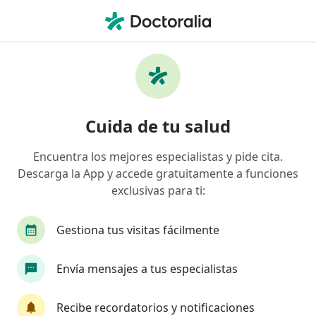
Men
Lesiones De Menisco • Miguel Hidalgo, CDMX
Filtros
• 1
Seguro
Mapa
Especialistas en Lesiones de Menisco en
Cuida de tu salud
Miguel Hidalgo
Encuentra los mejores especialistas y pide cita.
Descarga la App y accede gratuitamente a funciones
¿Qué especialidad estás buscando?
exclusivas para ti:
Ortopedista
Traumatólogo
Cirujano gene
Gestiona tus visitas fácilmente
Envía mensajes a tus especialistas
Recibe recordatorios y notificaciones