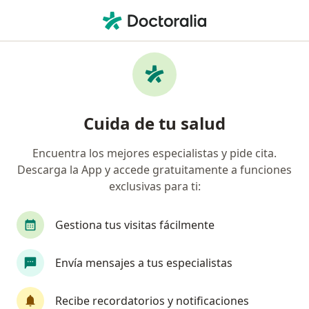
Men
Enfermedad Articular Degenerativa • Miguel Hidalgo, CDMX
Filtros
• 1
Seguro
Mapa
Especialistas en Enfermedad articular
Cuida de tu salud
degenerativa en Miguel Hidalgo
Encuentra los mejores especialistas y pide cita.
Descarga la App y accede gratuitamente a funciones
¿Qué especialidad estás buscando?
exclusivas para ti:
Ortopedista
Traumatólogo
Geriatra
Gestiona tus visitas fácilmente
Envía mensajes a tus especialistas
Recibe recordatorios y notificaciones