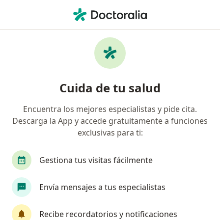
Men
Osteoporosis • Miguel Hidalgo, CDMX
Filtros
• 1
Seguro
Mapa
Especialistas en Osteoporosis en Miguel
Cuida de tu salud
Hidalgo
Encuentra los mejores especialistas y pide cita.
Descarga la App y accede gratuitamente a funciones
¿Qué especialidad estás buscando?
exclusivas para ti:
Internista
Ortopedista
Traumatólogo
Gestiona tus visitas fácilmente
Envía mensajes a tus especialistas
Recibe recordatorios y notificaciones