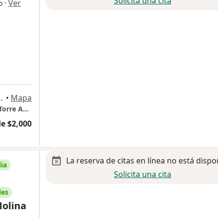
Solicita una cita
·
Ver
o
a
cano 613, Miguel Hidalgo
•
Mapa
Hospital Español. Av. Ejercito Nacional 613. Torre Antonino Fernandez, Consultorio 504
e $2,000
La reserva de citas en línea no está dispo
ia
Solicita una cita
les
Molina