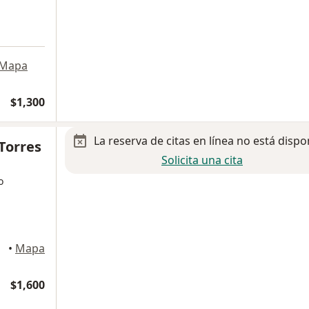
Mapa
$1,300
La reserva de citas en línea no está dispo
 Torres
Solicita una cita
o
Hidalgo
•
Mapa
$1,600