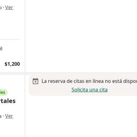
·
Ver
o
a
$1,200
La reserva de citas en línea no está dispo
Solicita una cita
les
rtales
·
Ver
a