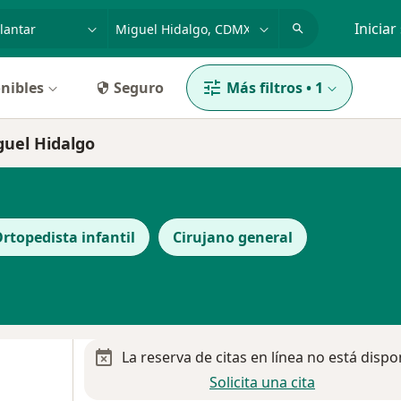
dad, enfermedad o nombre
p. ej. Guadalajara
Iniciar
nibles
Seguro
Más filtros
•
1
iguel Hidalgo
rtopedista infantil
Cirujano general
La reserva de citas en línea no está dispo
Solicita una cita