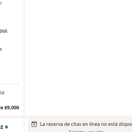
o
 INR
s
pa
e $9,000
La reserva de citas en línea no está dispo
ez