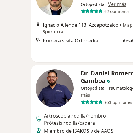
·
Ver más
Ortopedista
62 opiniones
Ignacio Allende 113, Azcapotzalco
•
Map
Sportexca
Primera visita Ortopedia
desd
Dr. Daniel Romer
Gamboa
Ortopedista, Traumatólog
más
953 opiniones
Artroscopía:rodilla/hombro
Prótesis:rodilla/cadera
Miembro de ISAKOS y de AAOS