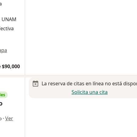
a
 la UNAM
ectiva
apa
 $90,000
La reserva de citas en línea no está dispo
Solicita una cita
les
o
·
Ver
o