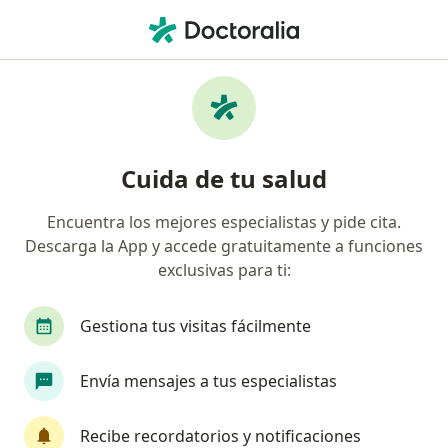
Men
Fascitis Plantar • Tlalpan, CDMX
Filtros
• 1
Seguro
Mapa
Especialistas en Fascitis plantar en Tlalpan
Cuida de tu salud
Encuentra los mejores especialistas y pide cita.
¿Qué especialidad estás buscando?
Descarga la App y accede gratuitamente a funciones
Ortopedista
Traumatólogo
Médico gener
exclusivas para ti:
Gestiona tus visitas fácilmente
Envía mensajes a tus especialistas
Recibe recordatorios y notificaciones