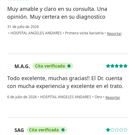
Muy amable y claro en su consulta. Una
opinión. Muy certera en su diagnostico
31 de julio de 2026
en opinión del u
•
HOSPITAL ANGELES ANDARES
•
Primera visita bariatría
•
Reportar
M.A.G.
Cita verificada
M
Todo excelente, muchas gracias!! El Dr. cuenta
con mucha experiencia y excelente en el trato.
en opinión del us
6 de julio de 2026
•
HOSPITAL ANGELES ANDARES
•
Otro
•
Reportar
SAG
Cita verificada
S