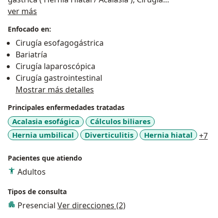
Sobre mí
Gastrointestinal, Reparación de Hernias de Pared
ver más
Abdominal ( hernia inguinal, hernia umbilical). Así
Enfocado en:
como Urgencias quirúrgicas como apendicitis aguda,
Cirugía esofagogástrica
colecistitis aguda (inflamacion de la vesícula por
Bariatría
piedras).
Cirugía laparoscópica
Cirugía gastrointestinal
Mostrar más detalles
Principales enfermedades tratadas
Acalasia esofágica
Cálculos biliares
a1
Hernia umbilical
Diverticulitis
Hernia hiatal
+7
Pacientes que atiendo
Adultos
Tipos de consulta
Presencial
Ver direcciones (2)