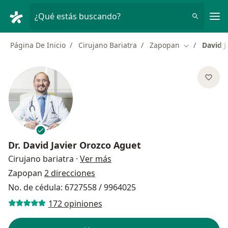
Men
¿Qué estás buscando?
Página De Inicio
Cirujano Bariatra
Zapopan
David J
Cambiar de 
Dr.
David Javier Orozco Aguet
sobre las especializaciones
Cirujano bariatra
·
Ver más
Zapopan
2 direcciones
No. de cédula: 6727558 / 9964025
172 opiniones