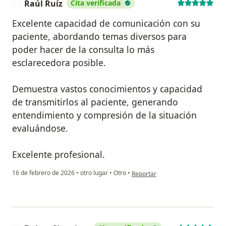
Raúl Ruíz
Cita verificada
R
Excelente capacidad de comunicación con su
paciente, abordando temas diversos para
poder hacer de la consulta lo más
esclarecedora posible.
Demuestra vastos conocimientos y capacidad
de transmitirlos al paciente, generando
entendimiento y compresión de la situación
evaluándose.
Excelente profesional.
en opinión del usuario Raúl Ruíz
16 de febrero de 2026
•
otro lugar
•
Otro
•
Reportar