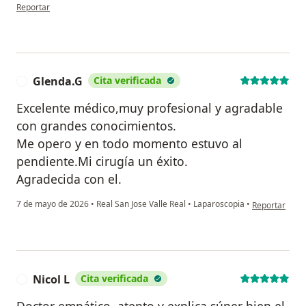
en opinión del usuario Virginia Castañeda
Reportar
Glenda.G
Cita verificada
G
Excelente médico,muy profesional y agradable
con grandes conocimientos.
Me opero y en todo momento estuvo al
pendiente.Mi cirugía un éxito.
Agradecida con el.
en opinión del
7 de mayo de 2026
•
Real San Jose Valle Real
•
Laparoscopia
•
Reportar
Nicol L
Cita verificada
N
Doctor empático, atento y explica súper bien el