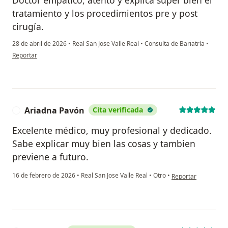
tratamiento y los procedimientos pre y post
cirugía.
28 de abril de 2026
•
Real San Jose Valle Real
•
Consulta de Bariatría
•
en opinión del usuario Nicol L
Reportar
Ariadna Pavón
Cita verificada
A
Excelente médico, muy profesional y dedicado.
Sabe explicar muy bien las cosas y tambien
previene a futuro.
en opinión del usua
16 de febrero de 2026
•
Real San Jose Valle Real
•
Otro
•
Reportar