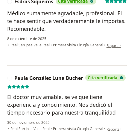
Esdras Siqueiros
Cita verificada
E
Médico sumamente agradable, profesional. El
te hace sentir que verdaderamente le importas.
Recomendable.
8 de diciembre de 2025
en opinión del u
•
Real San Jose Valle Real
•
Primera visita Cirugía General
•
Reportar
Paula González Luna Bucher
Cita verificada
P
El doctor muy amable, se ve que tiene
experiencia y conocimiento. Nos dedicó el
tiempo necesario para nuestra tranquilidad
30 de noviembre de 2025
en opinión del 
•
Real San Jose Valle Real
•
Primera visita Cirugía General
•
Reportar