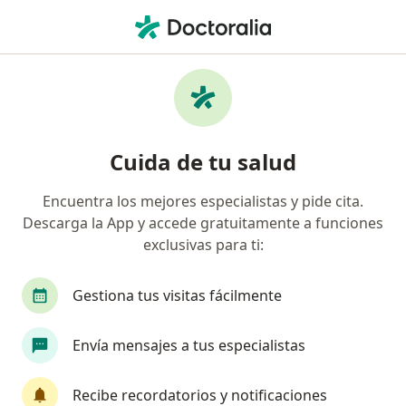
Men
Enfermedad De La Vesícula Biliar • Zapopan, Jalisco
Filtros
• 1
Seguro
Mapa
Especialistas en Enfermedad de la vesícula
Cuida de tu salud
biliar en Zapopan
Encuentra los mejores especialistas y pide cita.
Descarga la App y accede gratuitamente a funciones
¿Qué especialidad estás buscando?
exclusivas para ti:
Cirujano general
Médico general
Endosco
Gestiona tus visitas fácilmente
Envía mensajes a tus especialistas
Recibe recordatorios y notificaciones