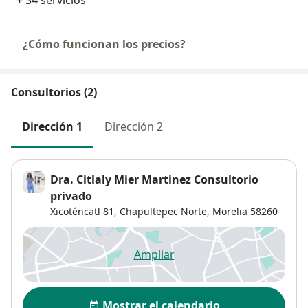
+ 34 servicios
¿Cómo funcionan los precios?
Consultorios (2)
Dirección 1
Dirección 2
Dra. Citlaly Mier Martinez Consultorio
privado
Xicoténcatl 81,
Chapultepec Norte
,
Morelia
58260
Ampliar
se abre en una nueva pestañ
Disponibilidad
Mostrar el calendario