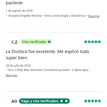
paciente
1 de agosto de 2026
en opinión del
•
Hospital Angeles Morelia
•
Visita Ginecología y Obstetricia
•
Reportar
C.Z.
Cita verificada
C
La Doctora fue excelente. Me explicó todo
super bien.
28 de julio de 2026
•
Dra. Citlaly Mier Martinez Consultorio privado
•
Colposcopia
•
en opinión del usuario C.Z.
Reportar
AO
Pago y cita verificados
A