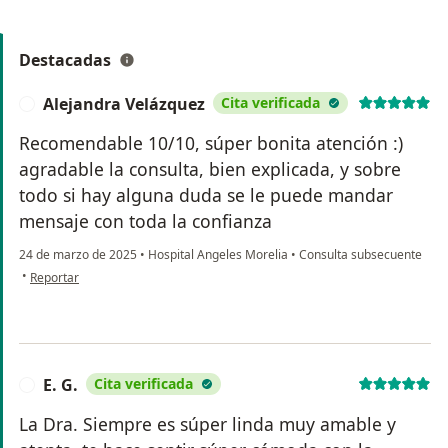
Destacadas
Alejandra Velázquez
Cita verificada
A
Recomendable 10/10, súper bonita atención :)
agradable la consulta, bien explicada, y sobre
todo si hay alguna duda se le puede mandar
mensaje con toda la confianza
24 de marzo de 2025
•
Hospital Angeles Morelia
•
Consulta subsecuente
en opinión del usuario Alejandra Velázquez
•
Reportar
E. G.
Cita verificada
E
La Dra. Siempre es súper linda muy amable y