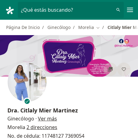
Men
¿Qué estás buscando?
Página De Inicio
Ginecólogo
Morelia
Citlaly Mier M
Cambiar de ciudad
Dra.
Citlaly Mier Martinez
sobre las especializaciones
Ginecólogo
·
Ver más
Morelia
2 direcciones
No. de cédula: 11748127 7369054