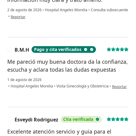
2 de agosto de 2026
•
Hospital Angeles Morelia
•
Consulta subsecuente
en opinión del usuario Mabel Gomez
•
Reportar
B.M.H
Pago y cita verificados
B
Me pareció muy buena doctora da la confianza,
escucha y aclara todas las dudas expuestas
1 de agosto de 2026
en opinión del
•
Hospital Angeles Morelia
•
Visita Ginecología y Obstetricia
•
Reportar
Esveydi Rodriguez
Cita verificada
E
Excelente atención servicio y guia para el