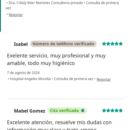
•
Dra. Citlaly Mier Martinez Consultorio privado
•
Consulta de primera
vez
en opinión del usuario Ros Ramos
•
Reportar
Isabel
Número de teléfono verificado
I
Exelente servicio, muy profesional y muy
amable, todo muy higiénico
7 de agosto de 2026
en opinión del usuari
•
Hospital Angeles Morelia
•
Consulta de primera vez
•
Reportar
Mabel Gomez
Cita verificada
M
Excelente atención, resuelve mis dudas con
información muy clara y trato ameno.