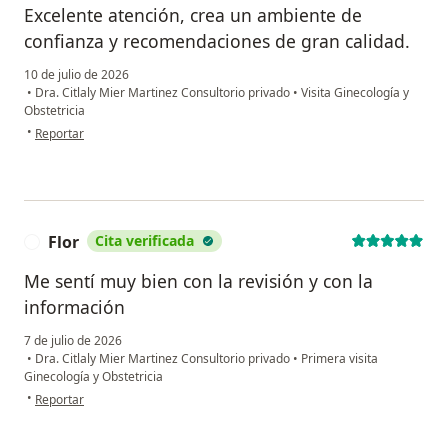
Excelente atención, crea un ambiente de
confianza y recomendaciones de gran calidad.
10 de julio de 2026
•
Dra. Citlaly Mier Martinez Consultorio privado
•
Visita Ginecología y
Obstetricia
en opinión del usuario AO
•
Reportar
Flor
Cita verificada
F
Me sentí muy bien con la revisión y con la
información
7 de julio de 2026
•
Dra. Citlaly Mier Martinez Consultorio privado
•
Primera visita
Ginecología y Obstetricia
en opinión del usuario Flor
•
Reportar