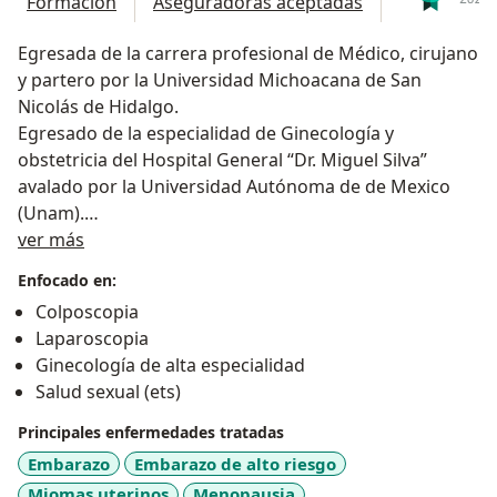
Formación
Aseguradoras aceptadas
Egresada de la carrera profesional de Médico, cirujano
y partero por la Universidad Michoacana de San
Nicolás de Hidalgo.
Egresado de la especialidad de Ginecología y
obstetricia del Hospital General “Dr. Miguel Silva”
avalado por la Universidad Autónoma de de Mexico
(Unam).
Sobre mí
Diplomado de Alta Especialidad endoscopia
ver más
Ginecológica y cirugía de mínima invasión.
Enfocado en:
Certificada por el Consejo Mexicano de Ginecología y
Colposcopia
Obstetricia (CMGO) 2018.
Laparoscopia
Apasionada de proporcionar una atención integral a la
Ginecología de alta especialidad
salud de la mujer michoacana.
Salud sexual (ets)
Principales enfermedades tratadas
Embarazo
Embarazo de alto riesgo
Miomas uterinos
Menopausia