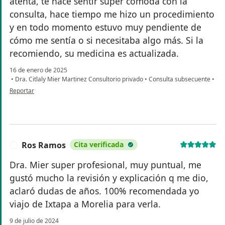
atenta, te hace sentir súper cómoda con la
consulta, hace tiempo me hizo un procedimiento
y en todo momento estuvo muy pendiente de
cómo me sentía o si necesitaba algo más. Si la
recomiendo, su medicina es actualizada.
16 de enero de 2025
•
Dra. Citlaly Mier Martinez Consultorio privado
•
Consulta subsecuente
•
en opinión del usuario E. G.
Reportar
Ros Ramos
Cita verificada
R
Dra. Mier super profesional, muy puntual, me
gustó mucho la revisión y explicación q me dio,
aclaró dudas de años. 100% recomendada yo
viajo de Ixtapa a Morelia para verla.
9 de julio de 2024