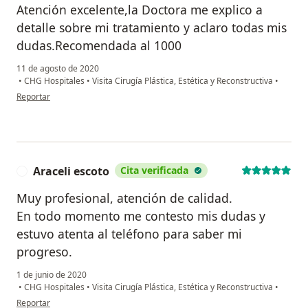
Atención excelente,la Doctora me explico a
detalle sobre mi tratamiento y aclaro todas mis
dudas.Recomendada al 1000
11 de agosto de 2020
•
CHG Hospitales
•
Visita Cirugía Plástica, Estética y Reconstructiva
•
en opinión del usuario Sara flores
Reportar
Araceli escoto
Cita verificada
A
Muy profesional, atención de calidad.
En todo momento me contesto mis dudas y
estuvo atenta al teléfono para saber mi
progreso.
1 de junio de 2020
•
CHG Hospitales
•
Visita Cirugía Plástica, Estética y Reconstructiva
•
en opinión del usuario Araceli escoto
Reportar