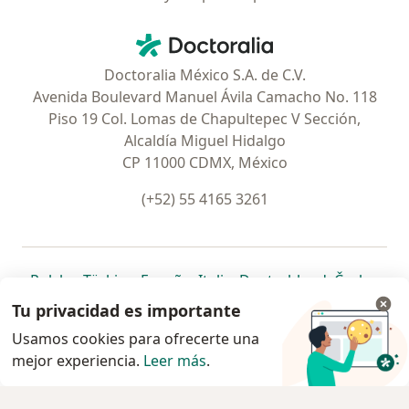
Contacto
Doctoralia - Página de inicio
Doctoralia México S.A. de C.V.
Avenida Boulevard Manuel Ávila Camacho No. 118
Piso 19 Col. Lomas de Chapultepec V Sección,
Alcaldía Miguel Hidalgo
CP 11000 CDMX, México
(+52) 55 4165 3261
se abre en una nueva pestaña
se abre en una nueva pestaña
se abre en una nueva pestaña
se abre en una nueva pes
se abre en 
se a
Polska
,
Türkiye
,
España
,
Italia
,
Deutschland
,
Česko
,
se abre en una nueva pestaña
se abre en una nueva pestaña
se abre en una nueva pestaña
se abre en una nueva p
se abre en 
se abr
Portugal
,
México
,
Chile
,
Brasil
,
Argentina
,
Perú
,
Tu privacidad es importante
se abre en una nueva pe
Colombia
Usamos cookies para ofrecerte una
mejor experiencia.
www.doctoralia.com.mx © 2026 - Encuentra tu
Leer más
.
especialista y pide cita