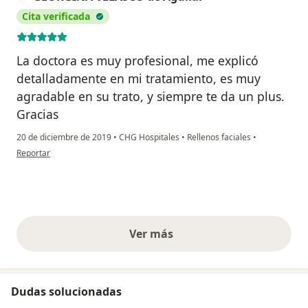
Cita verificada
La doctora es muy profesional, me explicó
detalladamente en mi tratamiento, es muy
agradable en su trato, y siempre te da un plus.
Gracias
20 de diciembre de 2019
•
CHG Hospitales
•
Rellenos faciales
•
en opinión del usuario GEORGINA VELASCO de Aguilar
Reportar
Ver más
opiniones anteriores
Dudas solucionadas