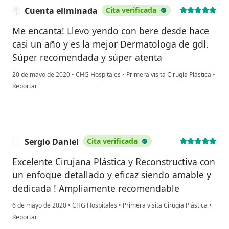
Cuenta eliminada
Cita verificada
Me encanta! Llevo yendo con bere desde hace
casi un año y es la mejor Dermatologa de gdl.
Súper recomendada y súper atenta
20 de mayo de 2020
•
CHG Hospitales
•
Primera visita Cirugía Plástica
•
en opinión del usuario Cuenta eliminada
Reportar
Sergio Daniel
Cita verificada
S
Excelente Cirujana Plástica y Reconstructiva con
un enfoque detallado y eficaz siendo amable y
dedicada ! Ampliamente recomendable
6 de mayo de 2020
•
CHG Hospitales
•
Primera visita Cirugía Plástica
•
en opinión del usuario Sergio Daniel
Reportar