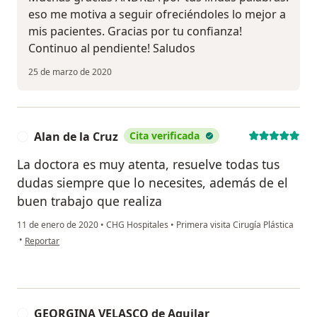
eso me motiva a seguir ofreciéndoles lo mejor a
mis pacientes. Gracias por tu confianza!
Continuo al pendiente! Saludos
25 de marzo de 2020
Alan de la Cruz
Cita verificada
A
La doctora es muy atenta, resuelve todas tus
dudas siempre que lo necesites, además de el
buen trabajo que realiza
11 de enero de 2020
•
CHG Hospitales
•
Primera visita Cirugía Plástica
en opinión del usuario Alan de la Cruz
•
Reportar
GEORGINA VELASCO de Aguilar
G