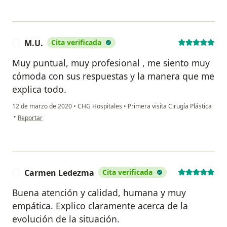
M.U.
Cita verificada
M
Muy puntual, muy profesional , me siento muy
cómoda con sus respuestas y la manera que me
explica todo.
12 de marzo de 2020
•
CHG Hospitales
•
Primera visita Cirugía Plástica
en opinión del usuario M.U.
•
Reportar
Carmen Ledezma
Cita verificada
C
Buena atención y calidad, humana y muy
empática. Explico claramente acerca de la
evolución de la situación.