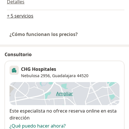
Detalles
+ 5 servicios
¿Cómo funcionan los precios?
Consultorio
CHG Hospitales
Nebulosa 2956,
Guadalajara
44520
Ampliar
se abre en una nueva pestañ
Disponibilidad
Este especialista no ofrece reserva online en esta
dirección
¿Qué puedo hacer ahora?