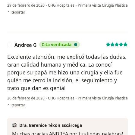
29 de febrero de 2020
•
CHG Hospitales
•
Primera visita Cirugía Plástica
en opinión del usuario Carmen Ledezma
•
Reportar
Andrea G
Cita verificada
A
Excelente atención, me explicó todas las dudas.
Gran calidad humana y médica. La conocí
porque su papá me hizo una cirugía y ella fue
quién me cerró la incisión, el seguimiento y
trato que dan es genial
20 de febrero de 2020
•
CHG Hospitales
•
Primera visita Cirugía Plástica
en opinión del usuario Andrea G
•
Reportar
Dra. Berenice Téxon Escárcega
Muchas gracias ANDREA por tus lindas palabras!