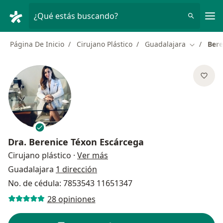
Men
¿Qué estás buscando?
Página De Inicio
Cirujano Plástico
Guadalajara
Bere
Cambiar d
Dra.
Berenice Téxon Escárcega
sobre las especializaciones
Cirujano plástico
·
Ver más
Guadalajara
1 dirección
No. de cédula: 7853543 11651347
28 opiniones