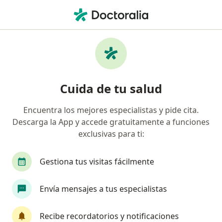
Men
Cirujano Plástico • Guadalajara, Jalisco
Filtros
Seguro:
Seguros Monterrey
Cirujanos plásticos recomendados de
Cuida de tu salud
Seguros Monterrey en Guadalajara
Encuentra los mejores especialistas y pide cita.
Descarga la App y accede gratuitamente a funciones
exclusivas para ti:
Gestiona tus visitas fácilmente
Envía mensajes a tus especialistas
Dr. José Luis Segura Castillo
·
Ver más
Cirujano plástico, Gerontólogo
Recibe recordatorios y notificaciones
9 opiniones