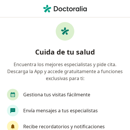
Men
Cirujano Plástico • San Pedro Garza Garcia, Nuevo Léon
Filtros
Seguro:
Seguros Monterrey
Cirujanos plásticos recomendados de
Cuida de tu salud
Seguros Monterrey en San Pedro Garza
Garcia
Encuentra los mejores especialistas y pide cita.
Descarga la App y accede gratuitamente a funciones
exclusivas para ti:
Gestiona tus visitas fácilmente
Envía mensajes a tus especialistas
Pago en línea
Pagos a meses disponibles
Recibe recordatorios y notificaciones
Dra. Patricia López Medellín