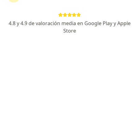
·
Ver más
Cirujana plástica, Cirujana general
9 opiniones
4.8 y 4.9 de valoración media en Google Play y Apple
Avenida Circuito Frida Kahlo 180, San Pedro Garza Garcia
•
Mapa
Store
Hospital Ángeles Valle Oriente
Acepta Seguros Monterrey
Primera visita Cirugía Plástica
Este especialista no ofrece reserva de cita en línea en esta dirección.
Solicita una cita