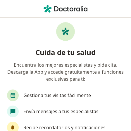
Men
Cirujano Plástico • San Pedro Garza Garcia, Nuevo Léon
Filtros
Seguro:
MetLife México
Cirujanos plásticos recomendados de
Cuida de tu salud
MetLife México en San Pedro Garza Garcia
Encuentra los mejores especialistas y pide cita.
Descarga la App y accede gratuitamente a funciones
exclusivas para ti:
Gestiona tus visitas fácilmente
Envía mensajes a tus especialistas
Pago en línea
Pagos a meses disponibles
Dra. Patricia López Medellín
Recibe recordatorios y notificaciones
·
Ver más
Cirujana plástica, Cirujana general