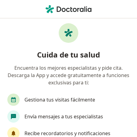
Men
Cirujano Plástico • Guadalajara, Jalisco
Filtros
Seguro:
Metropolitana
Cirujanos plásticos recomendados de
Cuida de tu salud
Metropolitana en Guadalajara
Encuentra los mejores especialistas y pide cita.
Descarga la App y accede gratuitamente a funciones
exclusivas para ti:
Gestiona tus visitas fácilmente
Envía mensajes a tus especialistas
Pago en línea
Pagos a meses disponibles
Dra. Nashielli Torres Espinosa Chiu
Recibe recordatorios y notificaciones
·
Ver más
Cirujano plástico