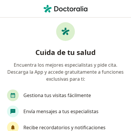
Men
Sindactilia • Guadalajara, Jalisco
Filtros
• 1
Seguro
Mapa
Especialistas en Sindactilia en Guadalajara
Cuida de tu salud
Encuentra los mejores especialistas y pide cita.
¿Qué especialidad estás buscando?
Descarga la App y accede gratuitamente a funciones
Cirujano plástico
Traumatólogo
Ortopedi
exclusivas para ti:
Gestiona tus visitas fácilmente
Envía mensajes a tus especialistas
Recibe recordatorios y notificaciones