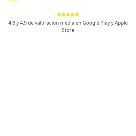
326 opiniones
Especialista de confianza
4.8 y 4.9 de valoración media en Google Play y Apple
Avenida Guadalupe 4560, Guadalajara
•
Mapa
Store
Vitalmédica
Acepta Seguros Monterrey
Consulta en línea
Este especialista no ofrece reserva de cita en línea en esta dirección.
Solicita una cita