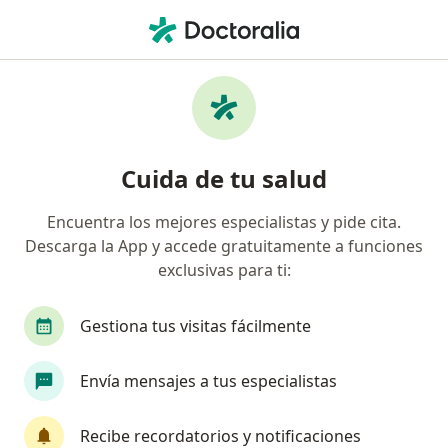
Men
Oncólogo Médico • Ciudad de México, CDMX
Filtros
Seguro:
Seguros Monterrey
Oncólogos médicos recomendados de
Cuida de tu salud
Seguros Monterrey en Ciudad de México
Encuentra los mejores especialistas y pide cita.
Descarga la App y accede gratuitamente a funciones
exclusivas para ti:
Gestiona tus visitas fácilmente
Envía mensajes a tus especialistas
Destacado
Pago en línea
Pagos a meses disponibles
Recibe recordatorios y notificaciones
Dr. Carlos Arturo Camberos Mercado