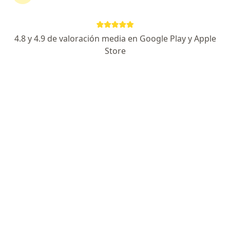
·
Ver más
Oncólogo médico, Internista
14 opiniones
4.8 y 4.9 de valoración media en Google Play y Apple
Dirección 1
Dirección 2
Dirección 3
Store
Viaducto Rio Becerra 27, Ciudad de México
•
Mapa
ONCARE CDMX
Acepta Seguros Monterrey
Consulta oncología
Este especialista no ofrece reserva de cita en línea en esta dirección.
Solicita una cita