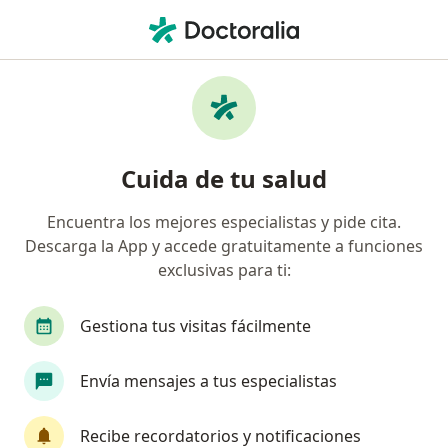
Men
Cáncer De Testículos • Ciudad de México, CDMX
Filtros
• 1
Seguro
Mapa
Especialistas en Cáncer de testículos en
Cuida de tu salud
Ciudad de México
Encuentra los mejores especialistas y pide cita.
Descarga la App y accede gratuitamente a funciones
¿Qué especialidad estás buscando?
exclusivas para ti:
Urólogo
Cirujano oncólogo
Cirujano gene
Gestiona tus visitas fácilmente
Envía mensajes a tus especialistas
Recibe recordatorios y notificaciones