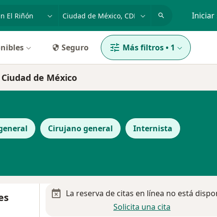
dad, enfermedad o nombre
p. ej. Guadalajara
Iniciar
nibles
Seguro
Más filtros
•
1
n Ciudad de México
general
Cirujano general
Internista
La reserva de citas en línea no está dispo
es
Solicita una cita