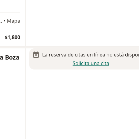
eresa 1055-S, Héroes de Padierna, Ciudad de México
•
Mapa
$1,800
La reserva de citas en línea no está dispo
la Boza
Solicita una cita