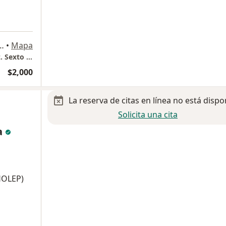
ional Mexicano 613, Miguel Hidalgo
•
Mapa
Hospital Español, Torre Antonino Fernandez. Sexto piso. Consultorio 602.
$2,000
La reserva de citas en línea no está dispo
Solicita una cita
a
 HOLEP)