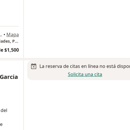
 de las Lomas, Huixquilucan
•
Mapa
Hospital Ángeles Lomas/ Torre de especialidades, Piso 4, Centro Urológico, Consultorio 12
e $1,500
La reserva de citas en línea no está dispo
Solicita una cita
 Garcia
 del
de