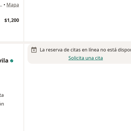
a 4973, Ciudad de México
•
Mapa
$1,200
La reserva de citas en línea no está dispo
Solicita una cita
vila
ta
ón