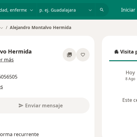
dad, enfermedad o nombre
p. ej. Guadalajara
Iniciar
Alejandro Montalvo Hermida
Cambiar de ciudad
lvo Hermida
Visita 
Visita p
sobre las especializaciones
er más
Hoy
 6056505
8 Ago
es
Este c
Enviar mensaje
 forma recurrente