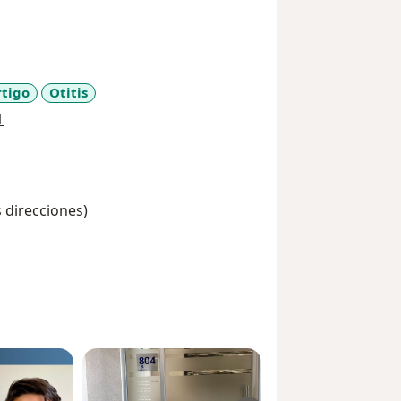
rtigo
Otitis
a11y_sr_more_diseases
1
s direcciones)