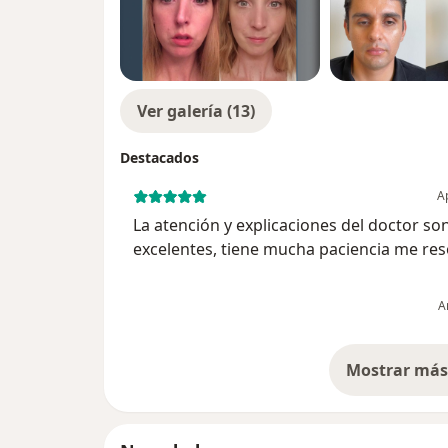
Ver galería (13)
Destacados
Ap
La atención y explicaciones del doctor so
excelentes, tiene mucha paciencia me res
todas las dudas, el proceso fue sumamen
rápido y práctico. Anteriormente operó a 2
A
familiares con excelente...
Mostrar más 
so