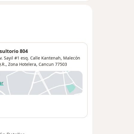
sultorio 804
v. Sayil #1 esq. Calle Kantenah, Malecón
.R.,
Zona Hotelera
,
Cancun
77503
ar
 abre en una nueva pestaña