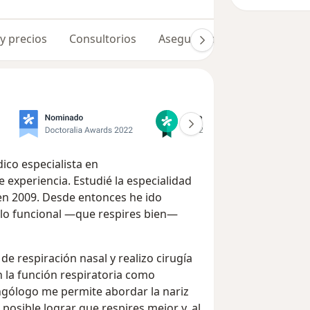
 y precios
Consultorios
Aseguradoras
Opiniones 
ico especialista en
 experiencia. Estudié la especialidad
 en 2009. Desde entonces he ido
n lo funcional —que respires bien—
e respiración nasal y realizo cirugía
on la función respiratoria como
ngólogo me permite abordar la nariz
 posible lograr que respires mejor y, al