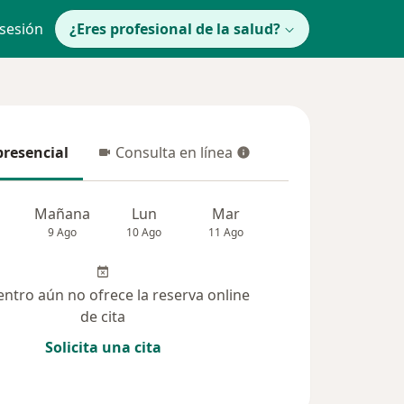
 sesión
¿Eres profesional de la salud?
presencial
Consulta en línea
resencial
Consulta en línea
Mañana
Lun
Mar
Mié
Jue
9 Ago
10 Ago
11 Ago
12 Ago
13 Ag
entro aún no ofrece la reserva online
de cita
Solicita una cita