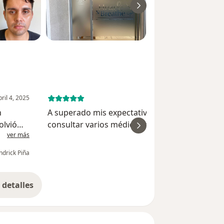
ril 4, 2025
November 23, 
n
A superado mis expectativas, después de
olvió
consultar varios médicos nadie me daba algo
ver más
ver
te
certero de mi niño hasta que llegue con el dr.
Alejandro, me explico super bien la causa del
ndrick Piña
padecimiento y el trata...
detalles
bre la experiencia