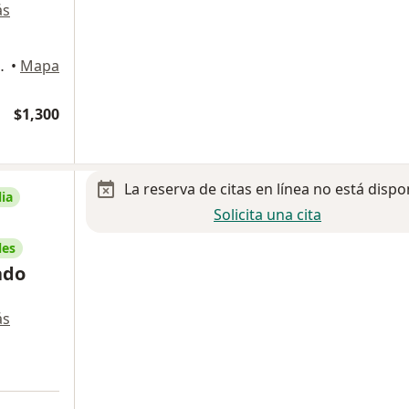
ás
Naucalpan de Juárez
•
Mapa
$1,300
La reserva de citas en línea no está dispo
ia
Solicita una cita
les
ado
ás