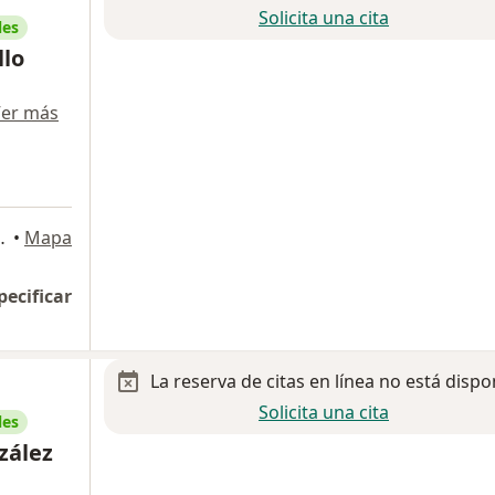
Solicita una cita
les
llo
er más
agdalena Contreras
•
Mapa
pecificar
La reserva de citas en línea no está dispo
Solicita una cita
les
zález