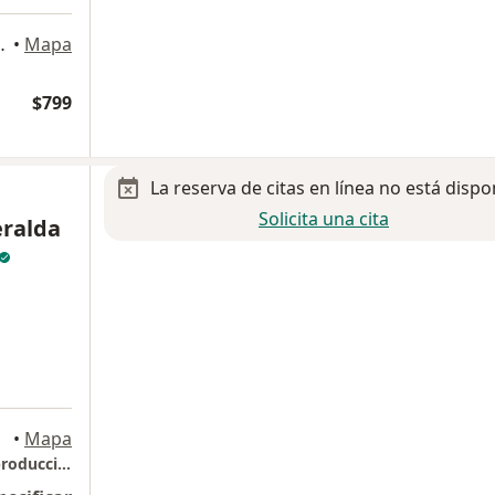
cial Villa Coapa, Tlalpan
•
Mapa
$799
La reserva de citas en línea no está dispo
Solicita una cita
ralda
•
Mapa
Ginecología y obstetricia / Biología de la reproducción humana