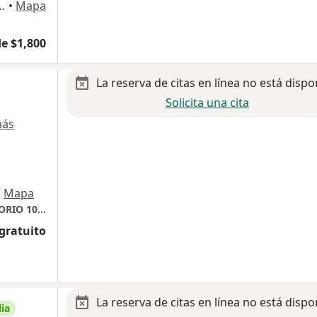
ez 154, Ciudad de México
•
Mapa
e $1,800
La reserva de citas en línea no está dispo
Solicita una cita
más
•
Mapa
Hospital Angeles Clínica Londres (CONSULTORIO 101)
 gratuito
La reserva de citas en línea no está dispo
ia