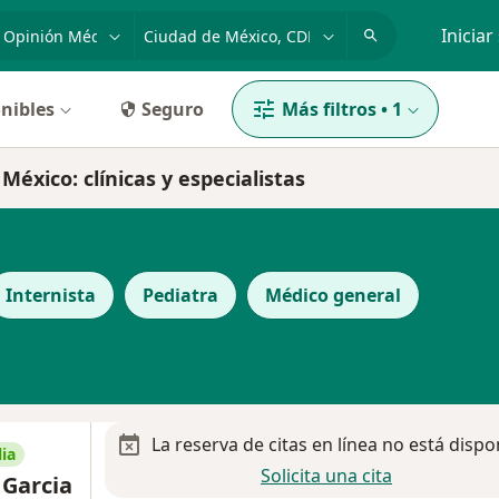
dad, enfermedad o nombre
p. ej. Guadalajara
Iniciar
nibles
Seguro
Más filtros
•
1
éxico: clínicas y especialistas
Internista
Pediatra
Médico general
La reserva de citas en línea no está dispo
ia
Solicita una cita
 Garcia