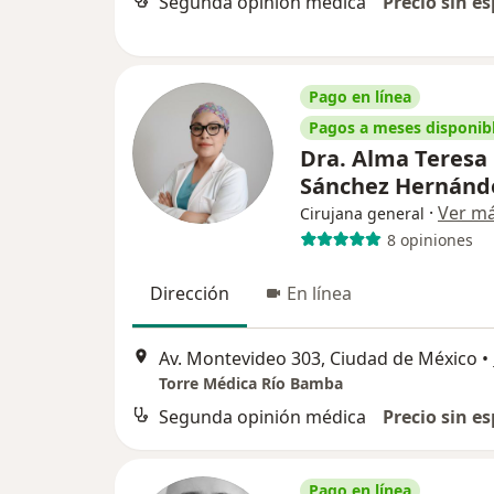
Segunda opinión médica
Precio sin es
Pago en línea
Pagos a meses disponib
Dra. Alma Teresa
Sánchez Hernán
·
Ver m
Cirujana general
8 opiniones
Dirección
En línea
Av. Montevideo 303, Ciudad de México
•
Torre Médica Río Bamba
Segunda opinión médica
Precio sin es
Pago en línea