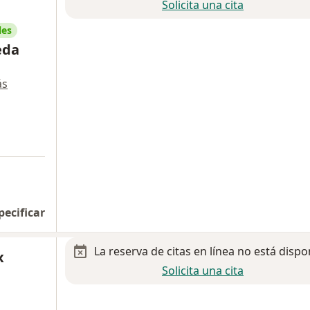
Solicita una cita
les
eda
ás
pecificar
La reserva de citas en línea no está dispo
x
Solicita una cita