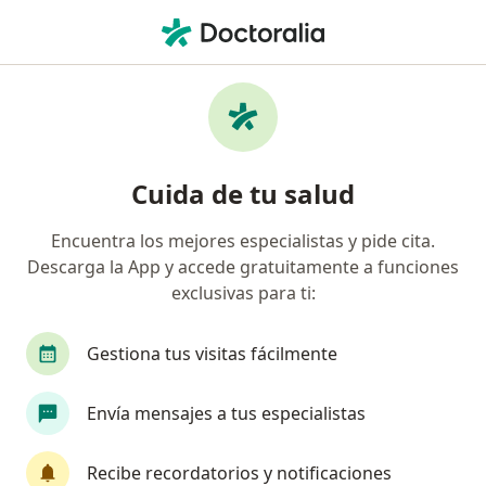
Men
Cierre De Colostomía • Ciudad de México, CDMX
Filtros
• 1
Seguro
Mapa
Cierre de colostomía en Ciudad de México:
Cuida de tu salud
clínicas y especialistas
Encuentra los mejores especialistas y pide cita.
Descarga la App y accede gratuitamente a funciones
¿Qué especialidad estás buscando?
exclusivas para ti:
Cirujano general
Proctólogo
Endoscopist
Gestiona tus visitas fácilmente
Envía mensajes a tus especialistas
Recibe recordatorios y notificaciones