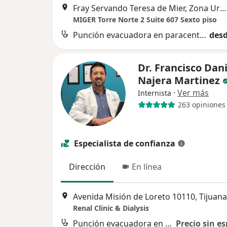
Fray Servando Teresa de Mier, Zona Urbana Rio Tijuana, Tijuana
MIGER Torre Norte 2 Suite 607 Sexto piso
Punción evacuadora en paracentesis
desd
Dr. Francisco Dani
Najera Martinez
·
Ver más
Internista
263 opiniones
Especialista de confianza
Dirección
En línea
Avenida Misión de Loreto 10110, Tijuana
Renal Clinic & Dialysis
Punción evacuadora en paracentesis
Precio sin es