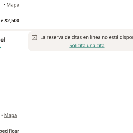
•
Mapa
e $2,500
La reserva de citas en línea no está dispo
el
Solicita una cita
•
Mapa
pecificar