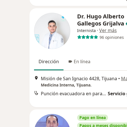
Dr. Hugo Alberto
Gallegos Grijalva
·
Ver más
Internista
96 opiniones
Dirección
En línea
Misión de San Ignacio 4428, Tijuana
•
M
Medicina Interna, Tijuana.
Punción evacuadora en paracentesis
Servicio
Pago en línea
Pagos a meses disponib