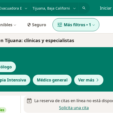
dad, enfermedad o nombre
p. ej. Guadalajara
Iniciar
nibles
Seguro
Más filtros
•
1
Tijuana: clínicas y especialistas
iólogo
apia Intensiva
Médico general
Ver más
La reserva de citas en línea no está dispo
Solicita una cita
les