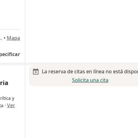
ío Tijuana, Edif. Paseo II, Tijuana
•
Mapa
pecificar
La reserva de citas en línea no está dispo
Solicita una cita
ria
rítica y
·
Ver
ta