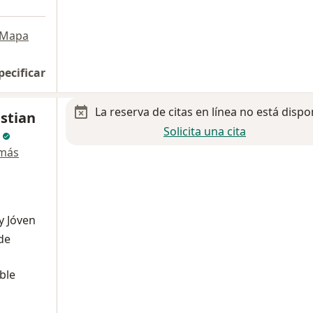
Mapa
pecificar
La reserva de citas en línea no está dispo
istian
Solicita una cita
o
 más
y Jóven
de
ble