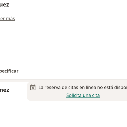
guez
er más
pecificar
La reserva de citas en línea no está dispo
inez
Solicita una cita