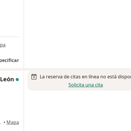
pa
pecificar
La reserva de citas en línea no está dispo
z León
Solicita una cita
ILONDO TIJUANA, Tijuana
•
Mapa