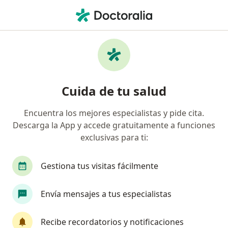
Men
Analista Clínico • Tijuana, Baja California
Filtros
Seguro
Mapa
Analistas clínicos en Tijuana
Cuida de tu salud
Encuentra los mejores especialistas y pide cita.
Descarga la App y accede gratuitamente a funciones
exclusivas para ti:
Gestiona tus visitas fácilmente
Lic. Miguel Angel Ivan Serrano Lemus
Envía mensajes a tus especialistas
·
Ver más
Analista clínico
Recibe recordatorios y notificaciones
Dirección
En línea