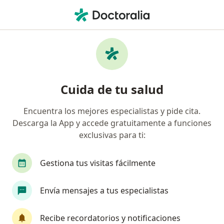
Men
Adenomiosis • Tijuana, Baja California
Filtros
• 1
Seguro
Mapa
Especialistas en Adenomiosis en Tijuana
Cuida de tu salud
Encuentra los mejores especialistas y pide cita.
¿Qué especialidad estás buscando?
Descarga la App y accede gratuitamente a funciones
Ginecólogo
Cardiólogo
Geriatra
Gine
exclusivas para ti:
Gestiona tus visitas fácilmente
Envía mensajes a tus especialistas
Recibe recordatorios y notificaciones