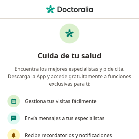
Men
Cirugía De Hernia Umbilical • Tijuana, Baja California
Filtros
• 1
Seguro
Mapa
Cirugía de hernia umbilical en Tijuana:
Cuida de tu salud
clínicas y especialistas
Encuentra los mejores especialistas y pide cita.
Descarga la App y accede gratuitamente a funciones
¿Qué especialidad estás buscando?
exclusivas para ti:
Cirujano general
Médico general
Especial
Gestiona tus visitas fácilmente
Envía mensajes a tus especialistas
Recibe recordatorios y notificaciones