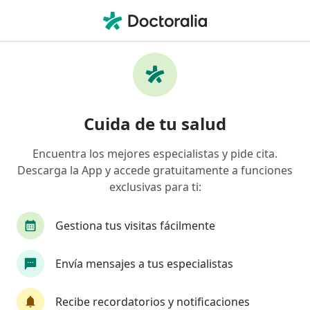
Men
Cirugía De Hernia Ventral • Tijuana, Baja California
Filtros
• 1
Seguro
Mapa
Cirugía de hernia ventral en Tijuana:
Cuida de tu salud
clínicas y especialistas
Encuentra los mejores especialistas y pide cita.
Descarga la App y accede gratuitamente a funciones
¿Qué especialidad estás buscando?
exclusivas para ti:
Cirujano general
Cirujano bariatra
Médic
Gestiona tus visitas fácilmente
Envía mensajes a tus especialistas
Recibe recordatorios y notificaciones