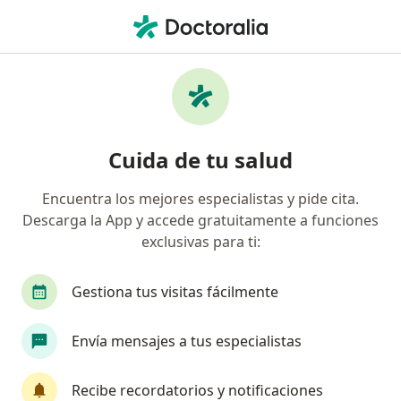
Men
Proctólogo • Cuauhtémoc, CDMX
Filtros
Seguro
Mapa
Proctólogos en Cuauhtémoc
Cuida de tu salud
Encuentra los mejores especialistas y pide cita.
Descarga la App y accede gratuitamente a funciones
exclusivas para ti:
Gestiona tus visitas fácilmente
Destacado
Pago en línea
Envía mensajes a tus especialistas
Pagos a meses disponibles
Dr. Juan Carlos Sánchez Robles
Recibe recordatorios y notificaciones