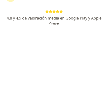
·
Ver más
Proctólogo, Cirujano general
303 opiniones
Entre los 100 mejores médicos México Rev Líderes
4.8 y 4.9 de valoración media en Google Play y Apple
Presidente Colegio Mexicano de Coloproctología
Store
Humanismo y empatía
Especialista de confianza
Av Chapultepec 489, Cuauhtémoc
•
Mapa
Hospital San Ángel Inn - Chapultepec
Este especialista no ofrece reserva de cita en línea en esta dirección.
Solicita una cita