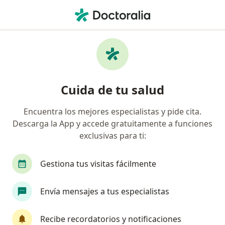
Men
Proctólogo • Colonia Condesa, Cuauhtémoc, CDMX
Filtros
Seguro
Mapa
Proctólogos en Colonia Condesa,
Cuida de tu salud
Cuauhtémoc
Encuentra los mejores especialistas y pide cita.
Descarga la App y accede gratuitamente a funciones
exclusivas para ti:
Gestiona tus visitas fácilmente
Envía mensajes a tus especialistas
Pago en línea
Pagos a meses disponibles
Dr. Israel De Alba Cruz
Recibe recordatorios y notificaciones
·
Ver más
Proctólogo