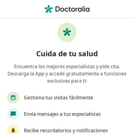
Men
Proctólogo • Roma Sur, Cuauhtémoc, CDMX
Filtros
Seguro
Mapa
Proctólogos en Roma Sur, Cuauhtémoc
Cuida de tu salud
Encuentra los mejores especialistas y pide cita.
Descarga la App y accede gratuitamente a funciones
exclusivas para ti:
Gestiona tus visitas fácilmente
Destacado
Pago en línea
Envía mensajes a tus especialistas
Pagos a meses disponibles
Dr. Marco Figueroa
Recibe recordatorios y notificaciones