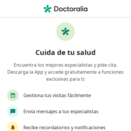
Men
Proctólogo • San Miguel Chapultepec I Sección, Cuauhtémoc, CDMX
Filtros
Seguro
Mapa
Proctólogos en San Miguel Chapultepec I
Cuida de tu salud
Sección, Cuauhtémoc
Encuentra los mejores especialistas y pide cita.
Descarga la App y accede gratuitamente a funciones
exclusivas para ti:
Gestiona tus visitas fácilmente
Envía mensajes a tus especialistas
Dr. Roberto Oswaldo Gallegos Gonzalez
Proctólogo, Cirujano general
Recibe recordatorios y notificaciones
26 opiniones