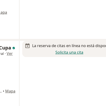
apa
La reserva de citas en línea no está dispo
 Cupa
Solicita una cita
·
Ver
ral
 Nte. 3395, Ciudad de México
•
Mapa