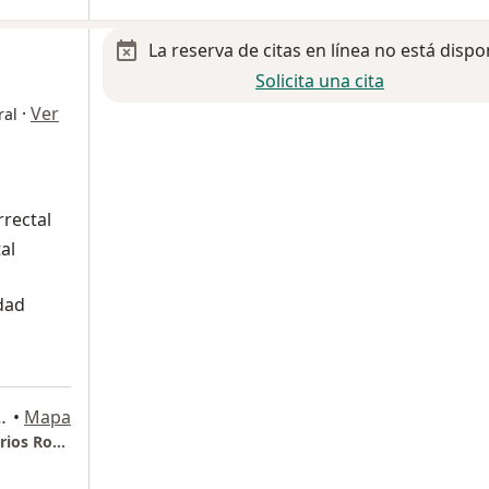
La reserva de citas en línea no está dispo
Solicita una cita
·
Ver
ral
rrectal
al
dad
cano 617, Miguel Hidalgo
•
Mapa
Hospital Español Polanco. Torre de consultorios Rosario Gutierrez de Diez. Consultorio 702