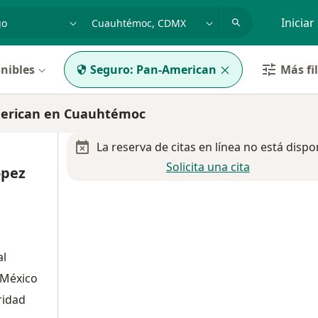
dad, enfermedad o nombre
p. ej. Guadalajara
Iniciar
nibles
Seguro:
Pan-American
Más fi
merican en Cuauhtémoc
La reserva de citas en línea no está dispo
Solicita una cita
ópez
al
 México
ridad