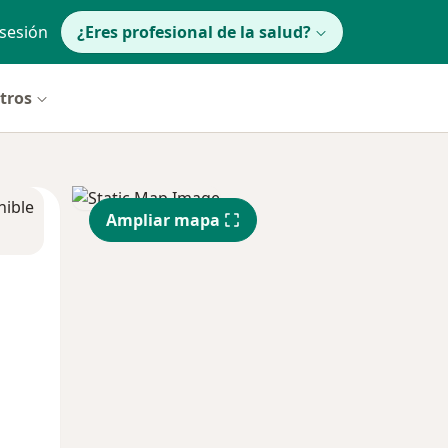
 sesión
¿Eres profesional de la salud?
ltros
nible
Ampliar mapa