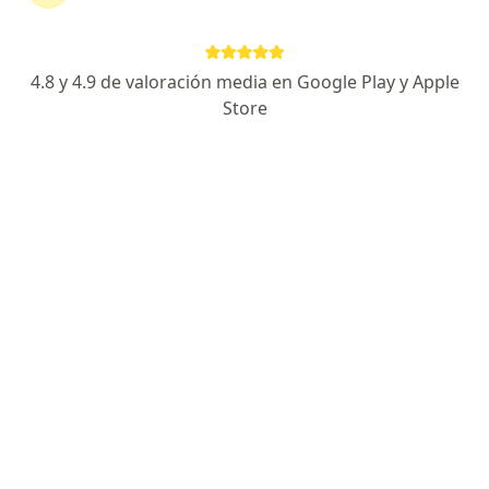
110 opiniones
Experta en coloproctología y cirugía anal
4.8 y 4.9 de valoración media en Google Play y Apple
IPN y UNAM; especialista certificada en México
Store
Pacientes destacan su trato cálido y claridad
Colima 114, Cuauhtémoc
•
Mapa
Consultorio privado
Acepta MAPFRE
Primera visita Proctología
Este especialista no ofrece reserva de cita en línea en esta dirección.
Solicita una cita