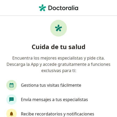
Men
Proctólogo • Cuauhtémoc, CDMX
Filtros
Seguro:
MAPFRE
M
Proctólogos recomendados de MAPFRE en
Cuida de tu salud
Cuauhtémoc
Encuentra los mejores especialistas y pide cita.
Descarga la App y accede gratuitamente a funciones
exclusivas para ti:
Gestiona tus visitas fácilmente
Envía mensajes a tus especialistas
Destacado
Dra. Aída Lucía López Sáenz
Recibe recordatorios y notificaciones
·
Ver más
Proctóloga