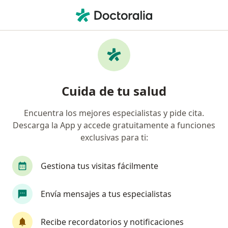
Men
Proctólogo • Chihuahua, Chihuahua
Filtros
Seguro:
MAPFRE
M
Proctólogos recomendados de MAPFRE en
Cuida de tu salud
Chihuahua
Encuentra los mejores especialistas y pide cita.
Descarga la App y accede gratuitamente a funciones
exclusivas para ti:
Gestiona tus visitas fácilmente
Envía mensajes a tus especialistas
Dra. Jessica Licon Grajeda
·
Ver más
Proctólogo, Cirujano general
Recibe recordatorios y notificaciones
290 opiniones