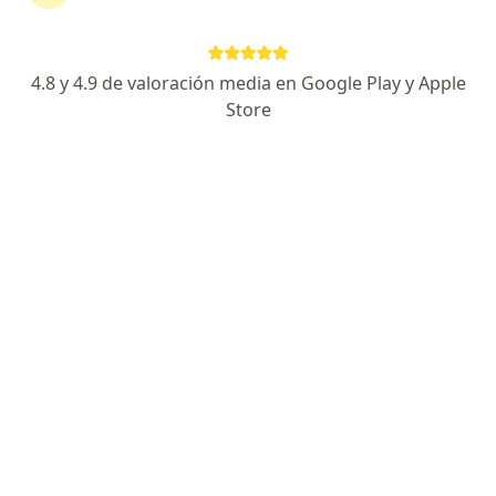
Especialista de confianza
Calle de la llave 1419 , Chihuahua
•
Mapa
4.8 y 4.9 de valoración media en Google Play y Apple
Consultorios Christus Muguerza
Store
Acepta MAPFRE
Primera visita Proctología
Este especialista no ofrece reserva de cita en línea en esta dirección.
Solicita una cita