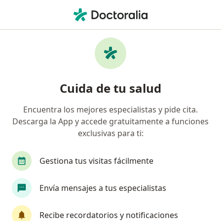
Men
Proctólogo • Tabacalera, Cuauhtémoc, CDMX
Filtros
Seguro
Mapa
Proctólogos en Tabacalera, Cuauhtémoc
Cuida de tu salud
Encuentra los mejores especialistas y pide cita.
Descarga la App y accede gratuitamente a funciones
exclusivas para ti:
Gestiona tus visitas fácilmente
Pago en línea
Pagos a meses disponibles
Envía mensajes a tus especialistas
Dr. Israel De Alba Cruz
·
Ver más
Proctólogo
Recibe recordatorios y notificaciones
189 opiniones