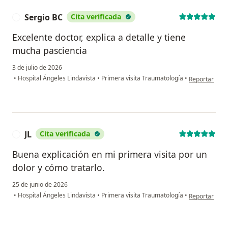
Sergio BC
Cita verificada
S
Excelente doctor, explica a detalle y tiene
mucha pasciencia
3 de julio de 2026
en opinión de
•
Hospital Ángeles Lindavista
•
Primera visita Traumatología
•
Reportar
JL
Cita verificada
J
Buena explicación en mi primera visita por un
dolor y cómo tratarlo.
25 de junio de 2026
en opinión del
•
Hospital Ángeles Lindavista
•
Primera visita Traumatología
•
Reportar