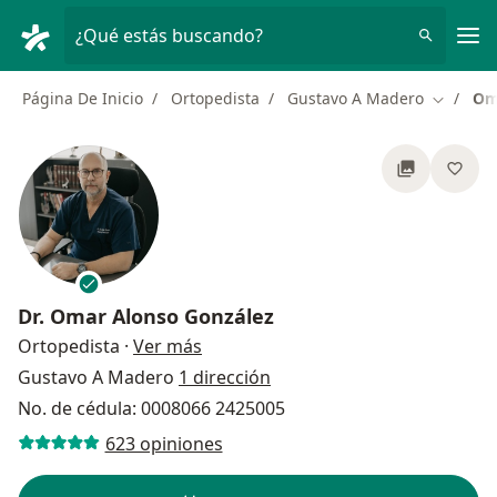
Men
¿Qué estás buscando?
Página De Inicio
Ortopedista
Gustavo A Madero
Om
Cambiar
Dr.
Omar Alonso González
sobre las especializaciones
Ortopedista
·
Ver más
Gustavo A Madero
1 dirección
No. de cédula: 0008066 2425005
623 opiniones