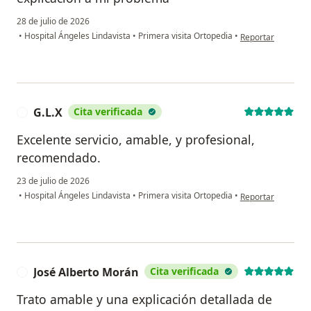
28 de julio de 2026
en opinión del us
•
Hospital Ángeles Lindavista
•
Primera visita Ortopedia
•
Reportar
G.L.X
Cita verificada
G
Excelente servicio, amable, y profesional,
recomendado.
23 de julio de 2026
en opinión del usu
•
Hospital Ángeles Lindavista
•
Primera visita Ortopedia
•
Reportar
José Alberto Morán
Cita verificada
J
Trato amable y una explicación detallada de