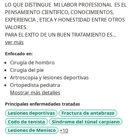
LO QUE DISTINGUE MI LABOR PROFESIONAL ES EL
PENSAMIENTO CIENTIFICO, CONOCIMIENTOS,
EXPERIENCIA , ETICA Y HONESTIDAD ENTRE OTROS
VALORES.
PARA EL EXITO DE UN BUEN TRATAMIENTO ES
Sobre mí
PRIMORDIAL LOGRAR UN DIAGNOSTICO DE CERTEZA
ver más
BASADO EN EVIDENCIA CIENTÍFICA, PARA UN BUEN
Enfocado en:
DIAGNOSTICO SE NECESITA REALIZAR UN
Cirugía de hombro
INTERROGATORIO ADECUADO, UN EXAMEN FISICO
Cirugía del pie
CON EXPERIENCIA MEDICA Y VALORACIÓN DE
Artroscopia y lesiones deportivas
ESTUDIOS DE LABORATORIOS CORRECTAMENTE
Ortopedista pediatra
INDICADOS.
Mostrar más detalles
MI CONSULTA OFRECE SIEMPRE LAS SIGUIENTES
CARACTERÍSTICA (SER DINÁMICA, COMUNICATIVA, DE
Principales enfermedades tratadas
CERCANÍA, CON LENGUAJE CLARO, CON TIEMPOS
Lesiones deportivas
Fractura de antebrazo
PARA INTERROGAR, ESCUCHAR, EXAMINAR Y EXPLICAR
Codo de tenista
Síndrome del túnel carpiano
POSIBILIDADES DIAGNOSTICAS, ESTUDIOS A REALIZAR
a11y_sr_more_diseases
Lesiones de Menisco
+10
Y POSIBILIDADES DE TRATAMIENTO.