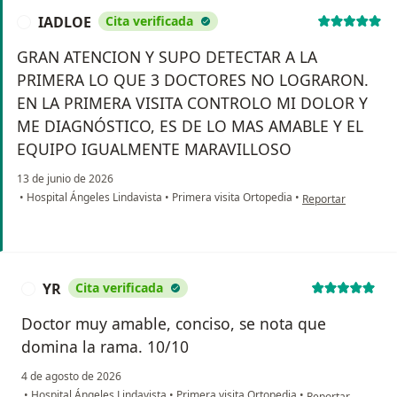
IADLOE
Cita verificada
I
GRAN ATENCION Y SUPO DETECTAR A LA
PRIMERA LO QUE 3 DOCTORES NO LOGRARON.
EN LA PRIMERA VISITA CONTROLO MI DOLOR Y
ME DIAGNÓSTICO, ES DE LO MAS AMABLE Y EL
EQUIPO IGUALMENTE MARAVILLOSO
13 de junio de 2026
en opinión del usu
•
Hospital Ángeles Lindavista
•
Primera visita Ortopedia
•
Reportar
YR
Cita verificada
Y
Doctor muy amable, conciso, se nota que
domina la rama. 10/10
4 de agosto de 2026
en opinión del usu
•
Hospital Ángeles Lindavista
•
Primera visita Ortopedia
•
Reportar