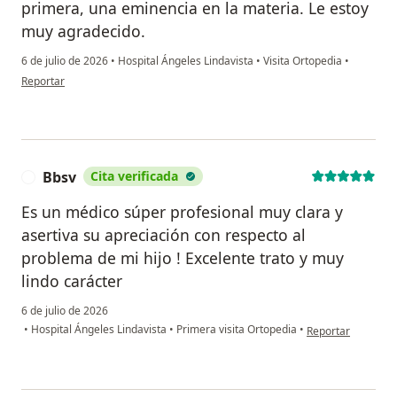
primera, una eminencia en la materia. Le estoy
muy agradecido.
6 de julio de 2026
•
Hospital Ángeles Lindavista
•
Visita Ortopedia
•
en opinión del usuario José Alberto Morán
Reportar
Bbsv
Cita verificada
B
Es un médico súper profesional muy clara y
asertiva su apreciación con respecto al
problema de mi hijo ! Excelente trato y muy
lindo carácter
6 de julio de 2026
en opinión del usu
•
Hospital Ángeles Lindavista
•
Primera visita Ortopedia
•
Reportar