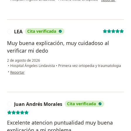
LEA
Cita verificada
L
Muy buena explicación, muy cuidadoso al
verificar mi dedo
2 de agosto de 2026
•
Hospital Ángeles Lindavista
•
Primera vez ortopedia y traumatologia
en opinión del usuario LEA
•
Reportar
Juan Andrés Morales
Cita verificada
J
Excelente atencion puntualidad muy buena
explicación a mi problema